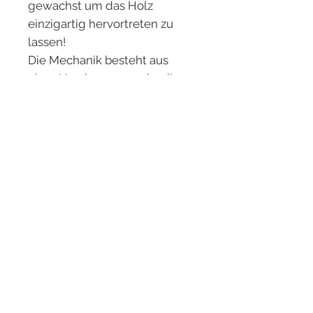
gewachst um das Holz
einzigartig hervortreten zu
lassen!
Die Mechanik besteht aus
einer Herzkurvenmechanik
(deutsches Patent), weshalb
ein unglaublich leichtes
"Klicken" des Kugelschreibers
möglich ist!
Der Kugelschreiber ist perfekt
für Männer oder Frauen
geeignet, da er nicht zu groß
und nicht zu klein ist.
Aufgrund seiner leicht
bauchigen Form liegt der
Kugelschreiber wunderbar in