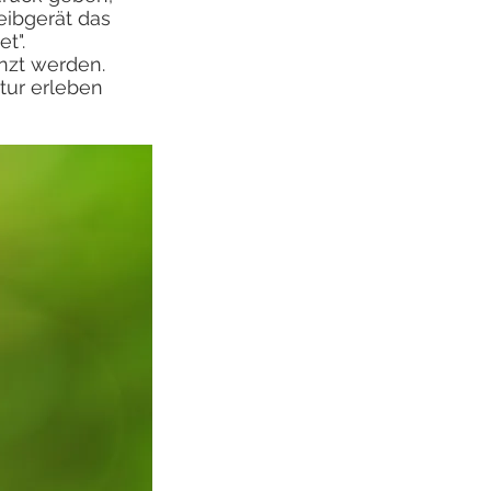
eibgerät das
et".
nzt werden.
tur erleben