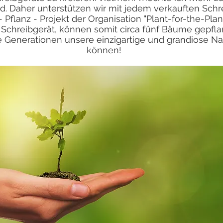
rd. Daher unterstützen wir mit jedem verkauften Schr
 Pflanz - Projekt der Organisation "Plant-for-the-Plan
 Schreibgerät, können somit circa fünf Bäume gepfla
e Generationen unsere einzigartige und grandiose Na
können!