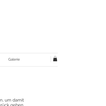
Galerie
en, um damit
urück geben,