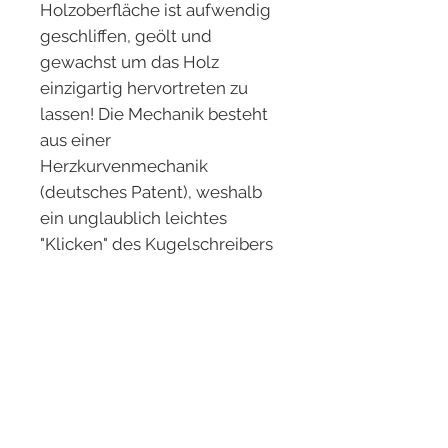
Holzoberfläche ist aufwendig
geschliffen, geölt und
gewachst um das Holz
einzigartig hervortreten zu
lassen! Die Mechanik besteht
aus einer
Herzkurvenmechanik
(deutsches Patent), weshalb
ein unglaublich leichtes
"Klicken" des Kugelschreibers
möglich ist!
Der Kugelschreiber ist perfekt
für Männer oder Frauen
geeignet, da er nicht zu groß
und nicht zu klein ist.
Aufgrund seiner leicht
bauchigen Form liegt der