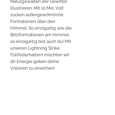
Naturgewalten der Gewitter
illustrieren. Mit 10 Mio. Volt
zucken außergewöhnliche
Formationen über den
Himmel. So einzigartig wie die
Blitzformationen am Himmel,
so einzigartig bist auch du! Mit
unseren Lightning Strike
Füllfederhaltern möchten wir
dir Energie geben deine
Visionen zu erreichen!
Details
Handmade in Germany
Einzelstück
Holz: Aprikoste
Typ: Druck Kugelschreiber oder
Du erhälst genau das auf den
Druck Bleistift
Bildern abgebildete Unikat.