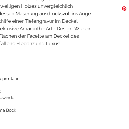
eweiligen Holzes unvergleichlich
 dessen Maserung ausdrucksvoll ins Auge
ithilfe einer Tiefengravur im Deckel
 eklusive Amaranth - Art - Design. Wie ein
2 Flächen der Facette am Deckel des
efallene Eleganz und Luxus!
k pro Jahr
t
gewinde
r
rma Bock