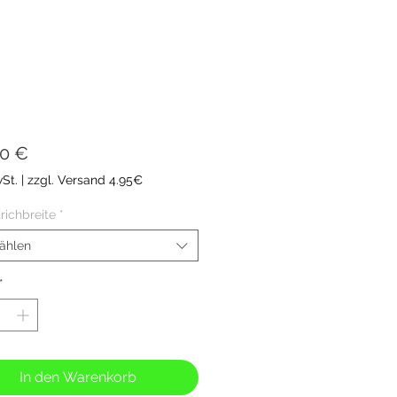
Preis
00 €
wSt.
|
zzgl. Versand 4.95€
richbreite
*
ählen
*
In den Warenkorb